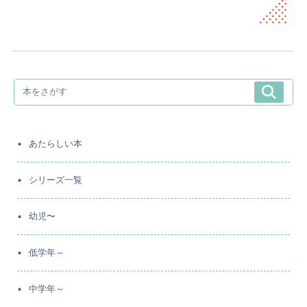
あたらしい本
シリーズ一覧
幼児〜
低学年～
中学年～