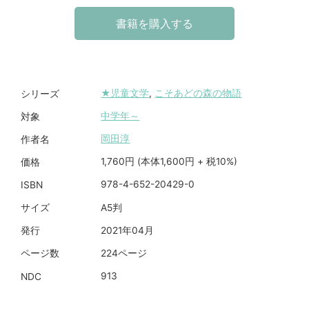
書籍を購入する
★児童文学
,
こそあどの森の物語
シリーズ
中学年～
対象
岡田淳
作者名
1,760円 (本体1,600円 + 税10%)
価格
978-4-652-20429-0
ISBN
A5判
サイズ
2021年04月
発行
224ページ
ページ数
913
NDC