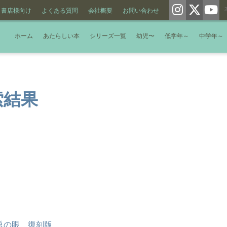
書店様向け
よくある質問
会社概要
お問い合わせ
ホーム
あたらしい本
シリーズ一覧
幼児〜
低学年～
中学年～
索結果
兎の眼 復刻版