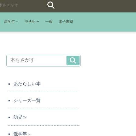
高学年～
中学生〜
一般
電子書籍
あたらしい本
シリーズ一覧
幼児〜
低学年～