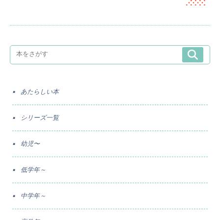
あたらしい本
シリーズ一覧
幼児〜
低学年～
中学年～