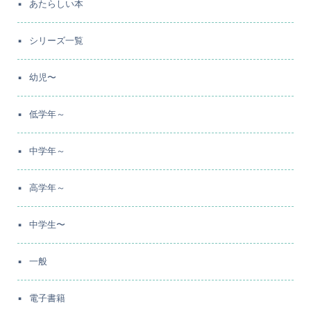
あたらしい本
シリーズ一覧
幼児〜
低学年～
中学年～
高学年～
中学生〜
一般
電子書籍