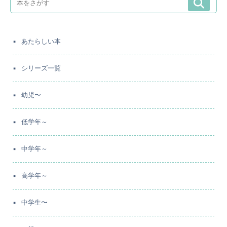
あたらしい本
シリーズ一覧
幼児〜
低学年～
中学年～
高学年～
中学生〜