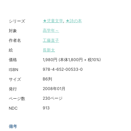
★児童文学
,
★詩の本
シリーズ
高学年～
対象
工藤直子
作者名
長新太
絵
1,980円 (本体1,800円 + 税10%)
価格
978-4-652-00533-0
ISBN
B6判
サイズ
2008年01月
発行
230ページ
ページ数
913
NDC
備考