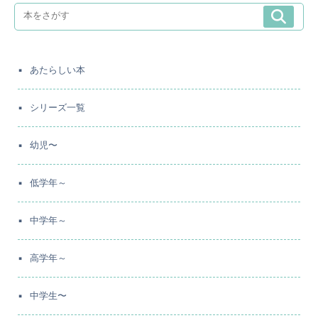
あたらしい本
シリーズ一覧
幼児〜
低学年～
中学年～
高学年～
中学生〜