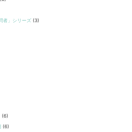
問者」シリーズ
(3)
期
(6)
期
(6)