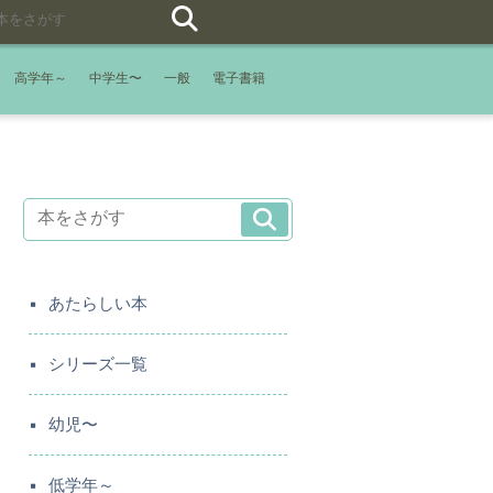
高学年～
中学生〜
一般
電子書籍
あたらしい本
シリーズ一覧
幼児〜
低学年～