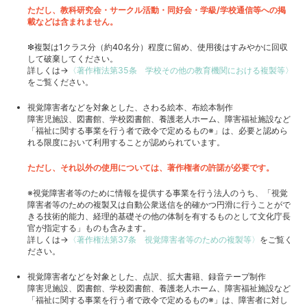
ただし、教科研究会・サークル活動・同好会・学級/学校通信等への掲
載などは含まれません。
❇複製は1クラス分（約40名分）程度に留め、使用後はすみやかに回収
して破棄してください。
詳しくは→
〈著作権法第35条 学校その他の教育機関における複製等〉
をご覧ください。
視覚障害者などを対象とした、さわる絵本、布絵本制作
障害児施設、図書館、学校図書館、養護老人ホーム、障害福祉施設など
「福祉に関する事業を行う者で政令で定めるもの※」は、必要と認めら
れる限度において利用することが認められています。
ただし、それ以外の使用については、著作権者の許諾が必要です。
※視覚障害者等のために情報を提供する事業を行う法人のうち、「視覚
障害者等のための複製又は自動公衆送信を的確かつ円滑に行うことがで
きる技術的能力、経理的基礎その他の体制を有するものとして文化庁長
官が指定する」ものも含みます。
詳しくは→
〈著作権法第37条 視覚障害者等のための複製等〉
をご覧く
ださい。
視覚障害者などを対象とした、点訳、拡大書籍、録音テープ制作
障害児施設、図書館、学校図書館、養護老人ホーム、障害福祉施設など
「福祉に関する事業を行う者で政令で定めるもの※」は、障害者に対し