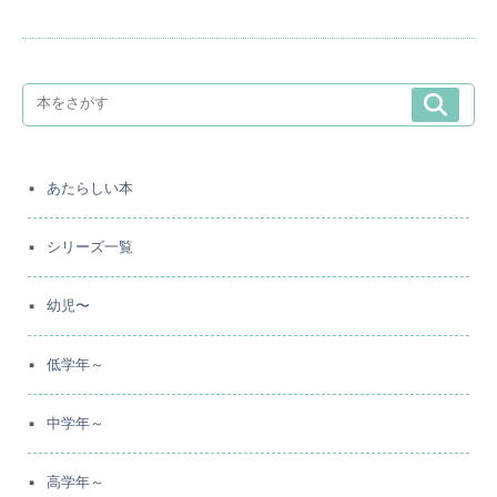
あたらしい本
シリーズ一覧
幼児〜
低学年～
中学年～
高学年～