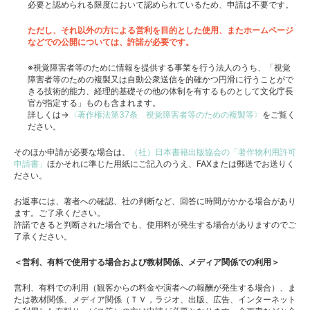
必要と認められる限度において認められているため、申請は不要です。
ただし、それ以外の方による営利を目的とした使用、またホームページ
などでの公開については、許諾が必要です。
※視覚障害者等のために情報を提供する事業を行う法人のうち、「視覚
障害者等のための複製又は自動公衆送信を的確かつ円滑に行うことがで
きる技術的能力、経理的基礎その他の体制を有するものとして文化庁長
官が指定する」ものも含まれます。
詳しくは→
〈著作権法第37条 視覚障害者等のための複製等〉
をご覧く
ださい。
そのほか申請が必要な場合は、
（社）日本書籍出版協会の「著作物利用許可
申請書」
ほかそれに準じた用紙にご記入のうえ、FAXまたは郵送でお送りく
ださい。
お返事には、著者への確認、社の判断など、回答に時間がかかる場合があり
ます。ご了承ください。
許諾できると判断された場合でも、使用料が発生する場合がありますのでご
了承ください。
＜営利、有料で使用する場合および教材関係、メディア関係での利用＞
営利、有料での利用（観客からの料金や演者への報酬が発生する場合）、ま
たは教材関係、メディア関係（ＴＶ，ラジオ、出版、広告、インターネット