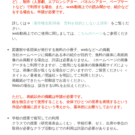
ど）、制作（人形劇、エプロンシアター、パネルシアター、ペープサー
トなど）で利用する場合、また、web動画上での読み聞かせ、紹介など
をする場合も、申請が必要です。
詳しくは→
〈著作権法第38条 営利を目的としない上演等〉
をご覧くだ
さい。
web動画上でのご使用に関しましては、
こちらのページ
もご参照くださ
い。
図書館や各団体が発行する無料の小冊子、webなどへの掲載
当社ホームページに掲載のある本の紹介が目的で、無料の媒体に表紙画
像のみ掲載する場合は、許諾は必要ありません。（ホームページの画像
データをご利用できますが、ご使用になる媒体の画像掲載サイズによっ
ては、画像の質が低くなる場合がございますので、ご留意ください）＜
タイトル／著者名／理論社＞を明記してご利用ください。
掲載紙ができたら一部郵送でお送りください。
Webの場合は、該当するURLをお伝えください。
ただし、表紙以外の掲載は申請が必要です。
絵を独立させて使用することも、全体でひとつの世界を表現するという
作品の価値に反するという考えから、基本的にお断りしております。
学校の授業で複写しての利用
クラスでの授業（研究発表会ふくむ）、学校行事、ゼミ、出席や単位の
取得が必要なクラブ活動などでの利用は許諾の必要がありません。