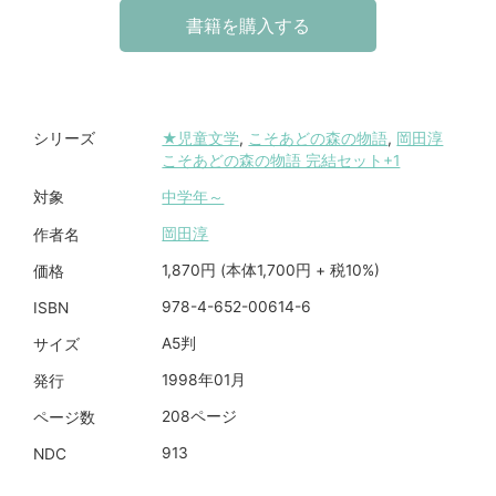
書籍を購入する
★児童文学
,
こそあどの森の物語
,
岡田淳
シリーズ
こそあどの森の物語 完結セット+1
中学年～
対象
岡田淳
作者名
1,870円 (本体1,700円 + 税10%)
価格
978-4-652-00614-6
ISBN
A5判
サイズ
1998年01月
発行
208ページ
ページ数
913
NDC