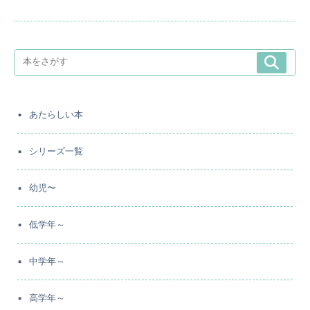
あたらしい本
シリーズ一覧
幼児〜
低学年～
中学年～
高学年～