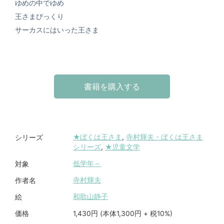
ゆめの中でゆめ
王さまびっくり
サーカスにはいった王さま
書籍を購入する
★ぼくは王さま
,
寺村輝夫・ぼくは王さま
シリーズ
シリーズ
,
★児童文学
低学年～
対象
寺村輝夫
作者名
和歌山静子
絵
1,430円 (本体1,300円 + 税10%)
価格