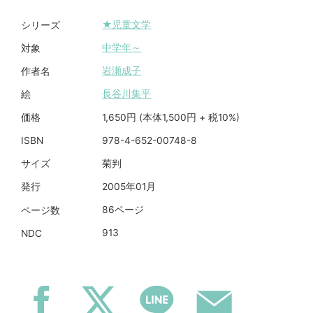
★児童文学
シリーズ
中学年～
対象
岩瀬成子
作者名
長谷川集平
絵
1,650円 (本体1,500円 + 税10%)
価格
978-4-652-00748-8
ISBN
菊判
サイズ
2005年01月
発行
86ページ
ページ数
913
NDC