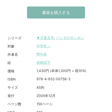
書籍を購入する
★児童文学
,
パンダのポンポン
シリーズ
中学年～
対象
野中柊
作者名
長崎訓子
絵
1,430円 (本体1,300円 + 税10%)
価格
978-4-652-00756-3
ISBN
A5判
サイズ
2005年12月
発行
150ページ
ページ数