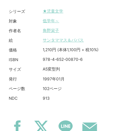
★児童文学
シリーズ
低学年～
対象
角野栄子
作者名
サンタママス＆パパス
絵
1,210円 (本体1,100円 + 税10%)
価格
978-4-652-00870-6
ISBN
A5変型判
サイズ
1997年01月
発行
102ページ
ページ数
913
NDC