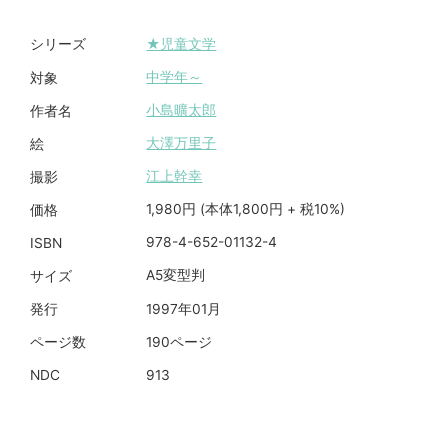
★児童文学
シリーズ
中学年～
対象
小島曠太郎
作者名
大澤万里子
絵
江上幹幸
撮影
1,980円 (本体1,800円 + 税10%)
価格
978-4-652-01132-4
ISBN
A5変型判
サイズ
1997年01月
発行
190ページ
ページ数
913
NDC