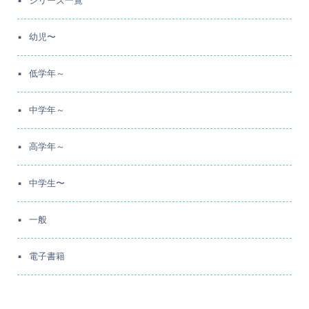
シリーズ一覧
幼児〜
低学年～
中学年～
高学年～
中学生〜
一般
電子書籍