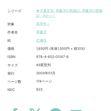
★児童文学
,
斉藤洋の西遊記
,
斉藤洋の西遊
シリーズ
記 Aセット
高学年～
対象
斉藤洋
作者名
広瀬弦
絵
1,650円 (本体1,500円 + 税10%)
価格
978-4-652-01147-8
ISBN
A5変型判
サイズ
2004年01月
発行
174ページ
ページ数
923
NDC