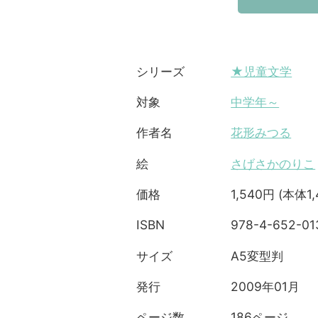
★児童文学
シリーズ
中学年～
対象
花形みつる
作者名
さげさかのりこ
絵
1,540円 (本体1
価格
978-4-652-01
ISBN
A5変型判
サイズ
2009年01月
発行
186ページ
ページ数