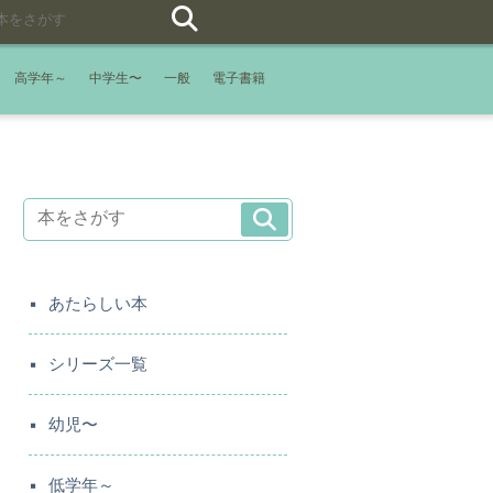
高学年～
中学生〜
一般
電子書籍
あたらしい本
シリーズ一覧
幼児〜
低学年～