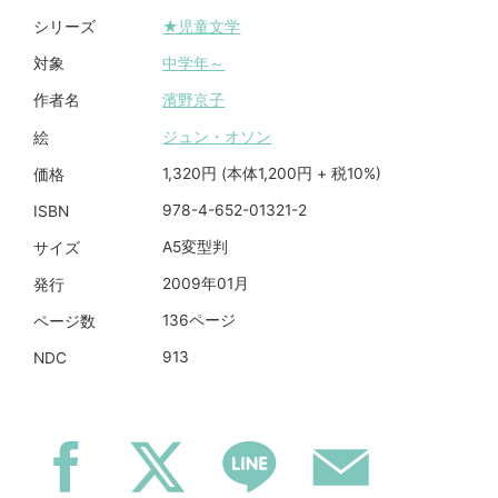
★児童文学
シリーズ
中学年～
対象
濱野京子
作者名
ジュン・オソン
絵
1,320円 (本体1,200円 + 税10%)
価格
978-4-652-01321-2
ISBN
A5変型判
サイズ
2009年01月
発行
136ページ
ページ数
913
NDC