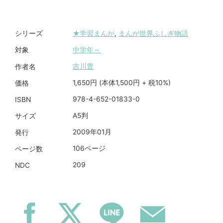
★学習まんが
,
まんが世界ふしぎ物語
シリーズ
中学年～
対象
吉川豊
作者名
1,650円 (本体1,500円 + 税10%)
価格
978-4-652-01833-0
ISBN
A5判
サイズ
2009年01月
発行
106ページ
ページ数
209
NDC