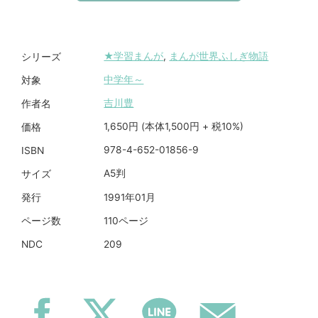
★学習まんが
,
まんが世界ふしぎ物語
シリーズ
中学年～
対象
吉川豊
作者名
1,650円 (本体1,500円 + 税10%)
価格
978-4-652-01856-9
ISBN
A5判
サイズ
1991年01月
発行
110ページ
ページ数
209
NDC