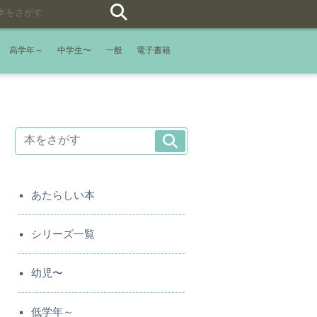
高学年～
中学生〜
一般
電子書籍
あたらしい本
シリーズ一覧
幼児〜
低学年～