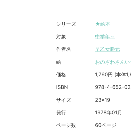
★絵本
シリーズ
中学年～
対象
早乙女勝元
作者名
おのざわさんい
絵
1,760円 (本体1,
価格
978-4-652-02
ISBN
23×19
サイズ
1978年01月
発行
60ページ
ページ数