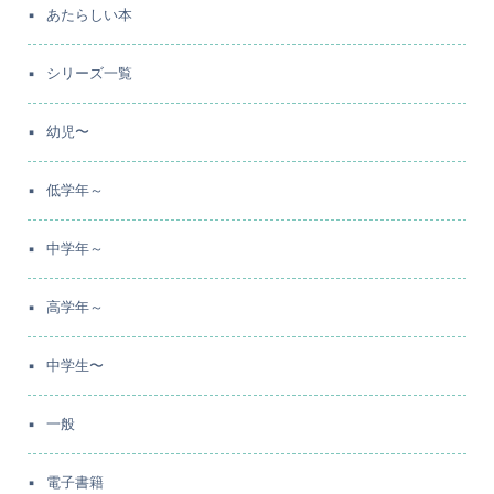
あたらしい本
シリーズ一覧
幼児〜
低学年～
中学年～
高学年～
中学生〜
一般
電子書籍