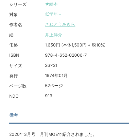
★絵本
シリーズ
低学年～
対象
さねとうあきら
作者名
井上洋介
絵
1,650円 (本体1,500円 + 税10%)
価格
978-4-652-02006-7
ISBN
26×21
サイズ
1974年01月
発行
52ページ
ページ数
913
NDC
備考
2020年3月号 月刊MOEで紹介されました。