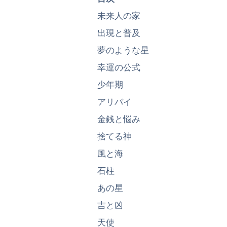
未来人の家
出現と普及
夢のような星
幸運の公式
少年期
アリバイ
金銭と悩み
捨てる神
風と海
石柱
あの星
吉と凶
天使