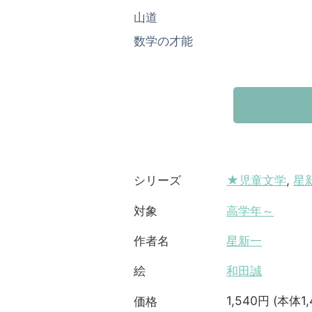
山道
数学の才能
★児童文学
,
星
シリーズ
高学年～
対象
星新一
作者名
和田誠
絵
1,540円 (本体1
価格