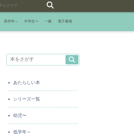
高学年～
中学生〜
一般
電子書籍
あたらしい本
シリーズ一覧
幼児〜
低学年～