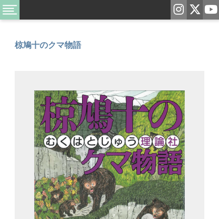
椋鳩十のクマ物語