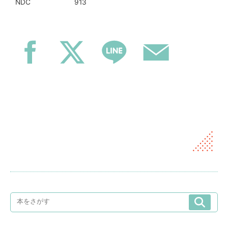
913
NDC