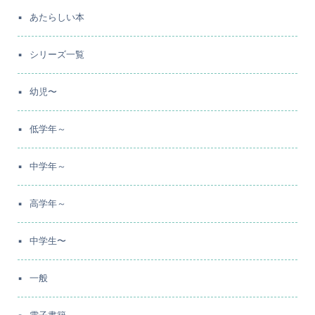
あたらしい本
シリーズ一覧
幼児〜
低学年～
中学年～
高学年～
中学生〜
一般