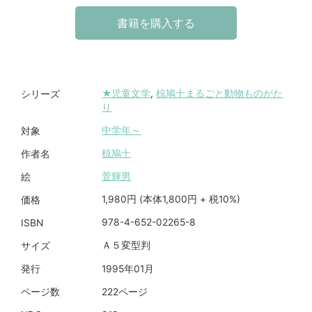
書籍を購入する
★児童文学
,
椋鳩十まるごと動物ものがた
シリーズ
り
中学年～
対象
椋鳩十
作者名
菅輝男
絵
1,980円 (本体1,800円 + 税10%)
価格
978-4-652-02265-8
ISBN
Ａ５変型判
サイズ
1995年01月
発行
222ページ
ページ数