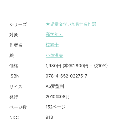
★児童文学
,
椋鳩十名作選
シリーズ
高学年～
対象
椋鳩十
作者名
小泉澄夫
絵
1,980円 (本体1,800円 + 税10%)
価格
978-4-652-02275-7
ISBN
A5変型判
サイズ
2010年08月
発行
152ページ
ページ数
913
NDC