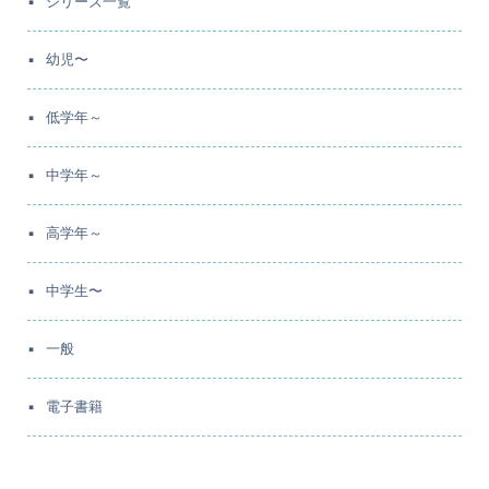
シリーズ一覧
幼児〜
低学年～
中学年～
高学年～
中学生〜
一般
電子書籍