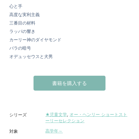
心と手
高度な実利主義
三番目の材料
ラッパの響き
カーリー神のダイヤモンド
バラの暗号
オデュッセウスと犬男
書籍を購入する
★児童文学
,
オー・ヘンリー ショートスト
シリーズ
ーリーセレクション
高学年～
対象