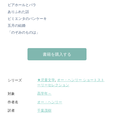
ビアホールとバラ
ありふれた話
ピミエンタのパンケーキ
五月の結婚
「のぞみのものは」
書籍を購入する
★児童文学
,
オー・ヘンリー ショートスト
シリーズ
ーリーセレクション
高学年～
対象
オー・ヘンリー
作者名
千葉茂樹
訳者