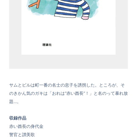
サムとビルは町一番の名士の息子を誘拐した。ところが、そ
のきかん気のガキは「おれは“赤い酋長”！」と名のって暴れ放
題…。
収録作品
赤い酋長の身代金
警官と讃美歌