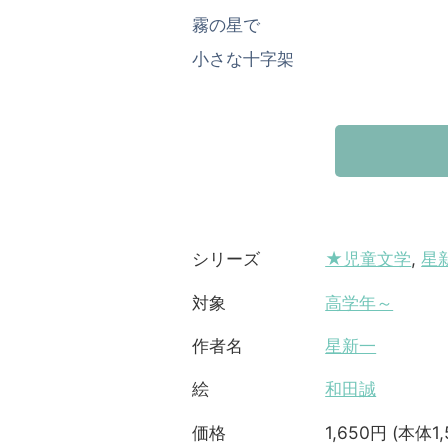
霧の星で
小さな十字架
★児童文学
,
星
シリーズ
高学年～
対象
星新一
作者名
和田誠
絵
1,650円 (本体1
価格