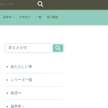
高学年～
中学生〜
一般
電子書籍
あたらしい本
シリーズ一覧
幼児〜
低学年～