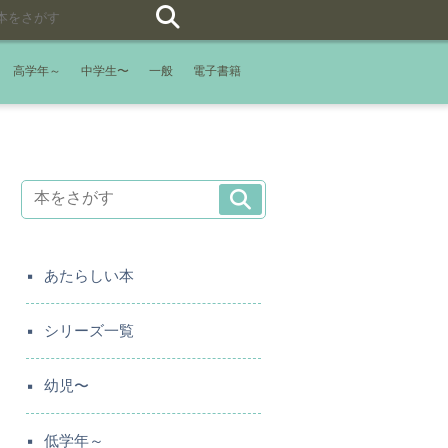
高学年～
中学生〜
一般
電子書籍
あたらしい本
シリーズ一覧
幼児〜
低学年～