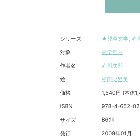
★児童文学
,
赤
シリーズ
高学年～
対象
赤川次郎
作者名
杉田比呂美
絵
1,540円 (本体1
価格
978-4-652-02
ISBN
B6判
サイズ
2009年01月
発行