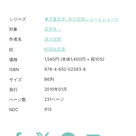
★児童文学
,
赤川次郎ショートショート
シリーズ
高学年～
対象
赤川次郎
作者名
杉田比呂美
絵
1,540円 (本体1,400円 + 税10%)
価格
978-4-652-02393-8
ISBN
B6判
サイズ
2010年01月
発行
231ページ
ページ数
913
NDC