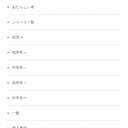
あたらしい本
シリーズ一覧
幼児〜
低学年～
中学年～
高学年～
中学生〜
一般