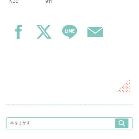
911
NDC