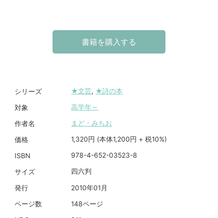
書籍を購入する
★文芸
,
★詩の本
シリーズ
高学年～
対象
まど・みちお
作者名
1,320円 (本体1,200円 + 税10%)
価格
978-4-652-03523-8
ISBN
四六判
サイズ
2010年01月
発行
148ページ
ページ数