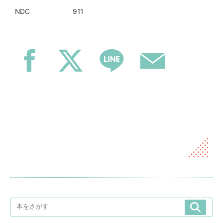
911
NDC