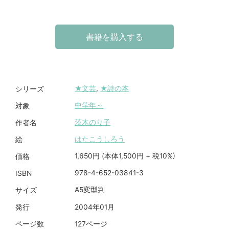
書籍を購入する
★文芸
,
★詩の本
シリーズ
中学年～
対象
茨木のり子
作者名
はたこうしろう
絵
1,650円 (本体1,500円 + 税10%)
価格
978-4-652-03841-3
ISBN
A5変型判
サイズ
2004年01月
発行
127ページ
ページ数