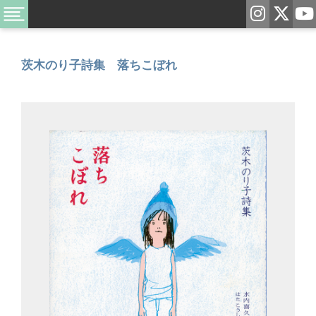
茨木のり子詩集 落ちこぼれ