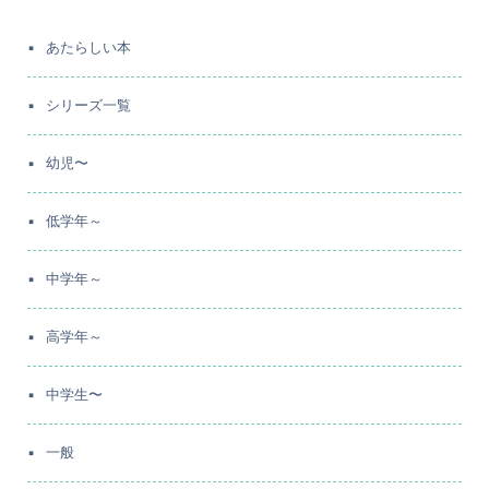
あたらしい本
シリーズ一覧
幼児〜
低学年～
中学年～
高学年～
中学生〜
一般