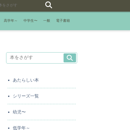
高学年～
中学生〜
一般
電子書籍
あたらしい本
シリーズ一覧
幼児〜
低学年～