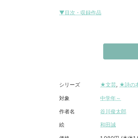
▼目次・収録作品
★文芸
,
★詩の
シリーズ
中学年～
対象
谷川俊太郎
作者名
和田誠
絵