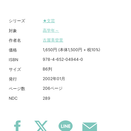
★文芸
シリーズ
高学年～
対象
古屋美登里
作者名
1,650円 (本体1,500円 + 税10%)
価格
978-4-652-04944-0
ISBN
B6判
サイズ
2002年01月
発行
206ページ
ページ数
289
NDC