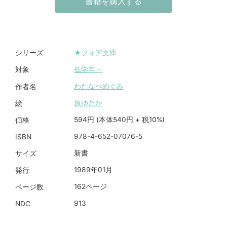
書籍を購入する
★フォア文庫
シリーズ
低学年～
対象
わたなべめぐみ
作者名
原ゆたか
絵
594円 (本体540円 + 税10%)
価格
978-4-652-07076-5
ISBN
新書
サイズ
1989年01月
発行
162ページ
ページ数
913
NDC