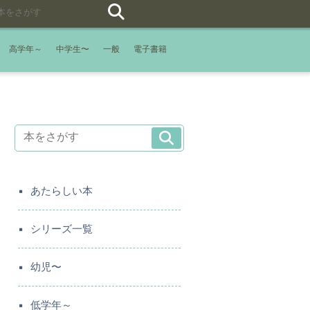
高学年～
中学生〜
一般
電子書籍
あたらしい本
シリーズ一覧
幼児〜
低学年～