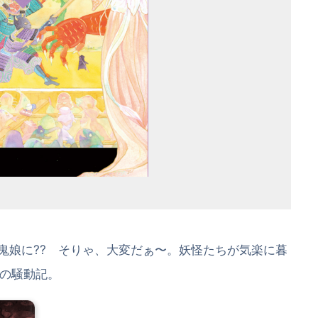
い鬼娘に?? そりゃ、大変だぁ〜。妖怪たちが気楽に暮
の騒動記。