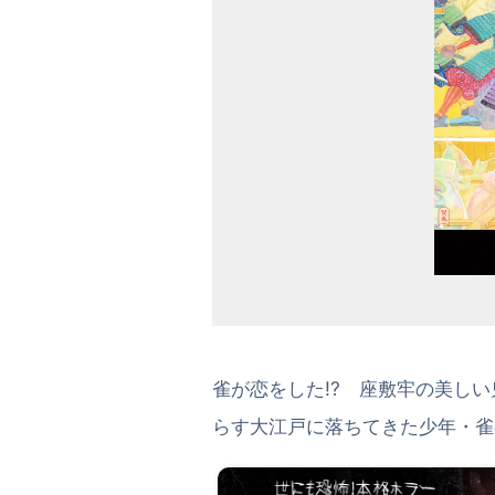
雀が恋をした!? 座敷牢の美し
らす大江戸に落ちてきた少年・雀