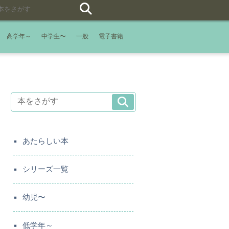
高学年～
中学生〜
一般
電子書籍
あたらしい本
シリーズ一覧
幼児〜
低学年～