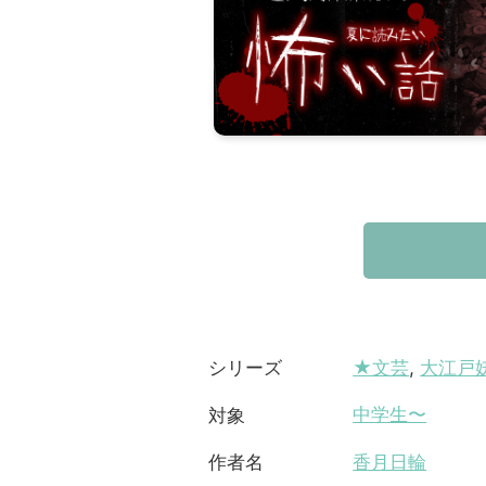
★文芸
,
大江戸
シリーズ
中学生〜
対象
香月日輪
作者名