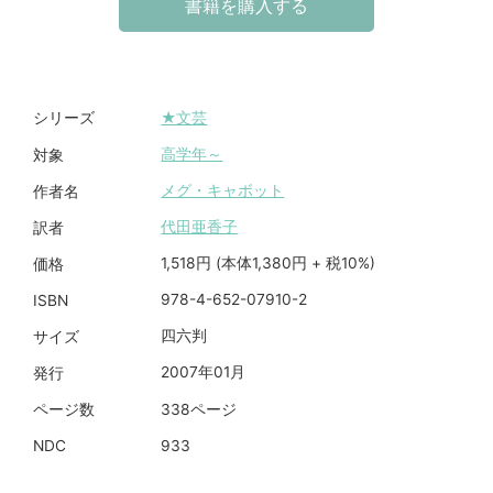
書籍を購入する
★文芸
シリーズ
高学年～
対象
メグ・キャボット
作者名
代田亜香子
訳者
1,518円 (本体1,380円 + 税10%)
価格
978-4-652-07910-2
ISBN
四六判
サイズ
2007年01月
発行
338ページ
ページ数
933
NDC