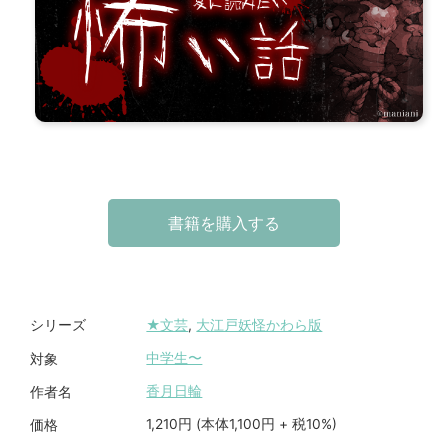
書籍を購入する
★文芸
,
大江戸妖怪かわら版
シリーズ
中学生〜
対象
香月日輪
作者名
1,210円 (本体1,100円 + 税10%)
価格