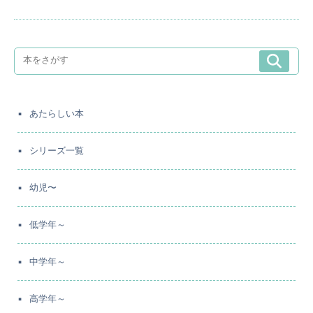
あたらしい本
シリーズ一覧
幼児〜
低学年～
中学年～
高学年～