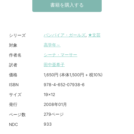
書籍を購入する
バンパイア・ガールズ
,
★文芸
シリーズ
高学年～
対象
シーナ・マーサー
作者名
田中亜希子
訳者
1,650円 (本体1,500円 + 税10%)
価格
978-4-652-07938-6
ISBN
19×12
サイズ
2008年01月
発行
279ページ
ページ数
933
NDC