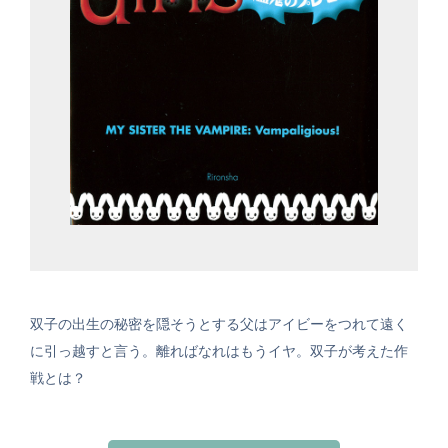
双子の出生の秘密を隠そうとする父はアイビーをつれて遠く
に引っ越すと言う。離ればなれはもうイヤ。双子が考えた作
戦とは？