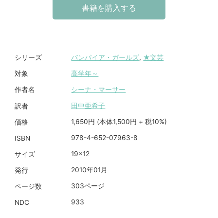
書籍を購入する
バンパイア・ガールズ
,
★文芸
シリーズ
高学年～
対象
シーナ・マーサー
作者名
田中亜希子
訳者
1,650円 (本体1,500円 + 税10%)
価格
978-4-652-07963-8
ISBN
19×12
サイズ
2010年01月
発行
303ページ
ページ数
933
NDC