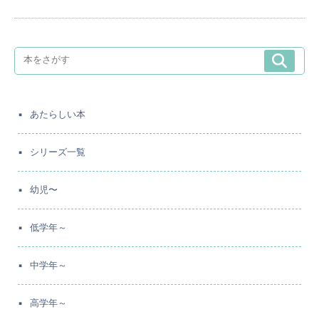
あたらしい本
シリーズ一覧
幼児〜
低学年～
中学年～
高学年～