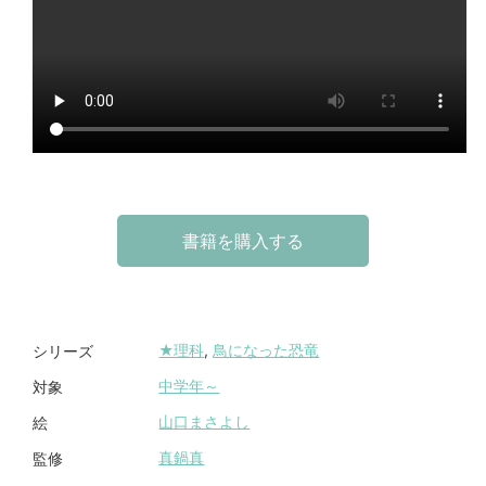
書籍を購入する
★理科
,
鳥になった恐竜
シリーズ
中学年～
対象
山口まさよし
絵
真鍋真
監修