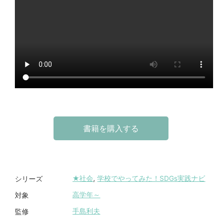
書籍を購入する
★社会
,
学校でやってみた！SDGs実践ナビ
シリーズ
高学年～
対象
手島利夫
監修