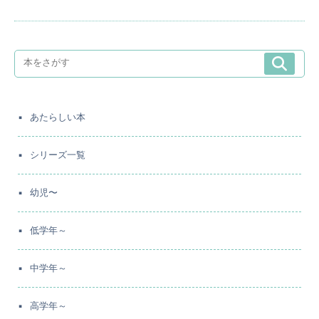
あたらしい本
シリーズ一覧
幼児〜
低学年～
中学年～
高学年～