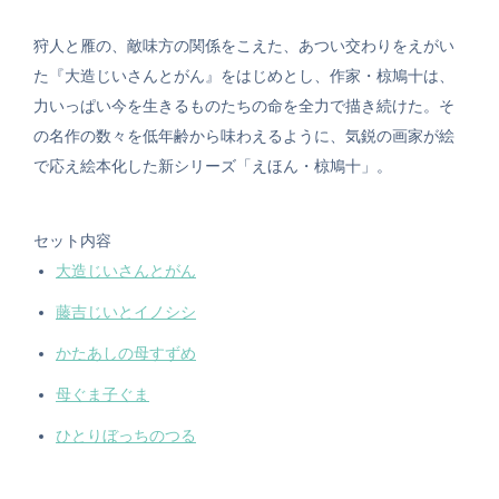
狩人と雁の、敵味方の関係をこえた、あつい交わりをえがい
た『大造じいさんとがん』をはじめとし、作家・椋鳩十は、
力いっぱい今を生きるものたちの命を全力で描き続けた。そ
の名作の数々を低年齢から味わえるように、気鋭の画家が絵
で応え絵本化した新シリーズ「えほん・椋鳩十」。
セット内容
大造じいさんとがん
藤吉じいとイノシシ
かたあしの母すずめ
母ぐま子ぐま
ひとりぼっちのつる