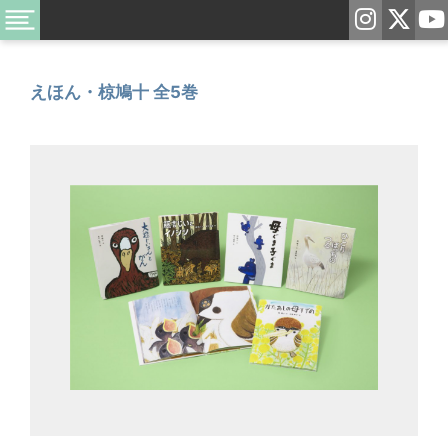
えほん・椋鳩十 全5巻