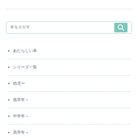
あたらしい本
シリーズ一覧
幼児〜
低学年～
中学年～
高学年～