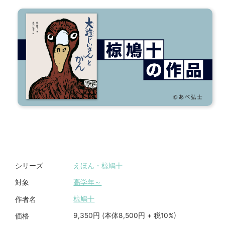
えほん・椋鳩十
シリーズ
高学年～
対象
椋鳩十
作者名
9,350円 (本体8,500円 + 税10%)
価格