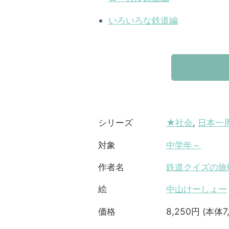
いろいろな鉄道編
★社会
,
日本一
シリーズ
中学年～
対象
鉄道クイズの旅
作者名
中山けーしょー
絵
8,250円 (本体7
価格