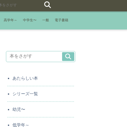
高学年～
中学生〜
一般
電子書籍
あたらしい本
シリーズ一覧
幼児〜
低学年～