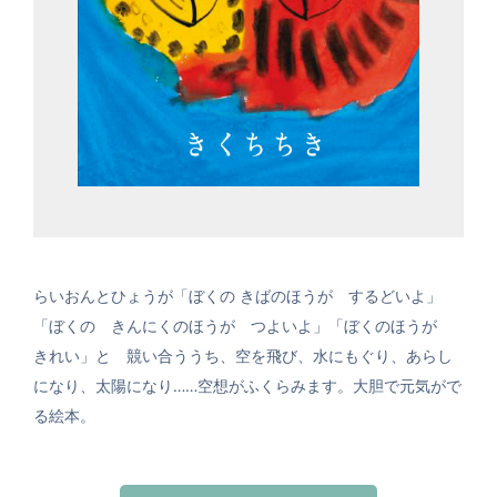
らいおんとひょうが「ぼくの きばのほうが するどいよ」
「ぼくの きんにくのほうが つよいよ」「ぼくのほうが
きれい」と 競い合ううち、空を飛び、水にもぐり、あらし
になり、太陽になり……空想がふくらみます。大胆で元気がで
る絵本。