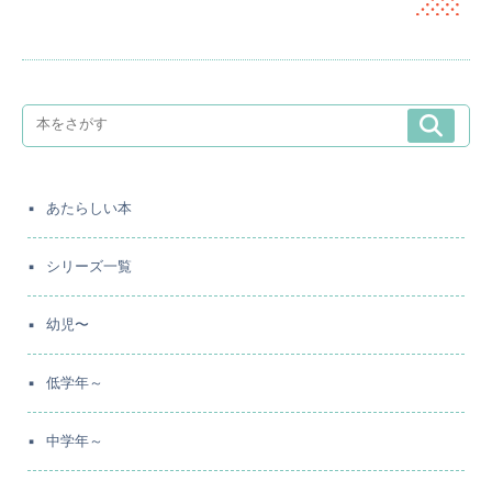
あたらしい本
シリーズ一覧
幼児〜
低学年～
中学年～