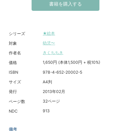
書籍を購入する
★絵本
シリーズ
幼児〜
対象
きくちちき
作者名
1,650円 (本体1,500円 + 税10%)
価格
978-4-652-20002-5
ISBN
A4判
サイズ
2013年02月
発行
32ページ
ページ数
913
NDC
備考