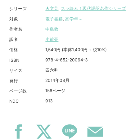
★文芸
,
スラ読み！現代語訳名作シリーズ
シリーズ
電子書籍
,
高学年～
対象
中島敦
作者名
小前亮
訳者
1,540円 (本体1,400円 + 税10%)
価格
978-4-652-20064-3
ISBN
四六判
サイズ
2014年08月
発行
156ページ
ページ数
913
NDC