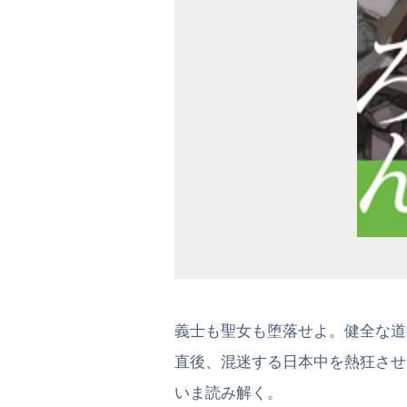
義士も聖女も堕落せよ。健全な道
直後、混迷する日本中を熱狂させ
いま読み解く。