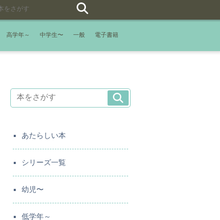
高学年～
中学生〜
一般
電子書籍
あたらしい本
シリーズ一覧
幼児〜
低学年～