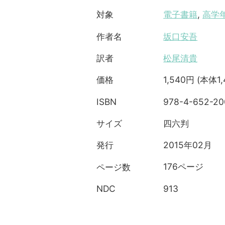
電子書籍
,
高学
対象
坂口安吾
作者名
松尾清貴
訳者
1,540円 (本体1
価格
978-4-652-20
ISBN
四六判
サイズ
2015年02月
発行
176ページ
ページ数
913
NDC