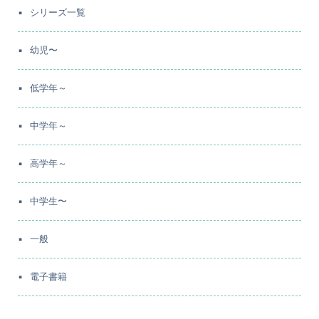
シリーズ一覧
幼児〜
低学年～
中学年～
高学年～
中学生〜
一般
電子書籍