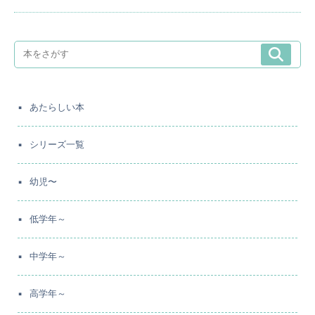
あたらしい本
シリーズ一覧
幼児〜
低学年～
中学年～
高学年～