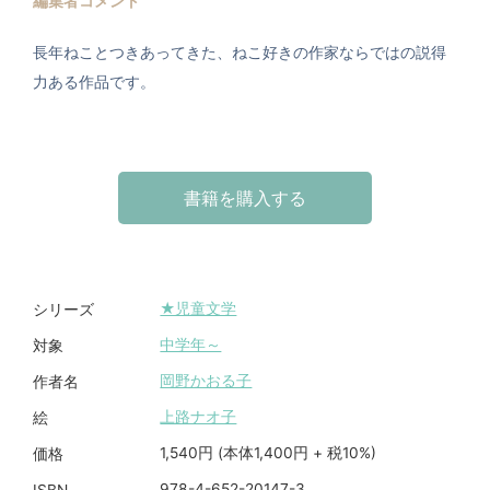
編集者コメント
長年ねことつきあってきた、ねこ好きの作家ならではの説得
力ある作品です。
書籍を購入する
★児童文学
シリーズ
中学年～
対象
岡野かおる子
作者名
上路ナオ子
絵
1,540円 (本体1,400円 + 税10%)
価格
978-4-652-20147-3